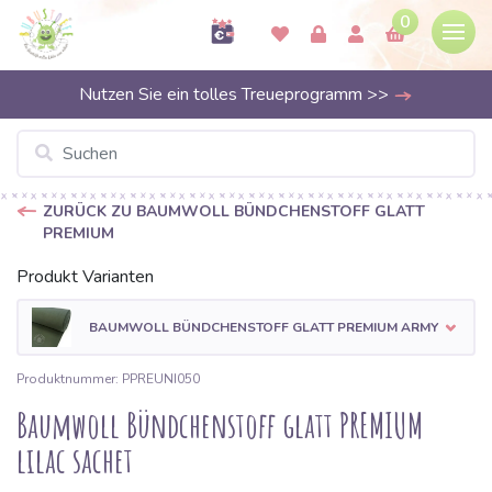
0
Nutzen Sie ein tolles Treueprogramm >>
ZURÜCK ZU BAUMWOLL BÜNDCHENSTOFF GLATT
PREMIUM
Produkt Varianten
BAUMWOLL BÜNDCHENSTOFF GLATT PREMIUM ARMY
Produktnummer: PPREUNI050
Baumwoll Bündchenstoff glatt PREMIUM
lilac sachet