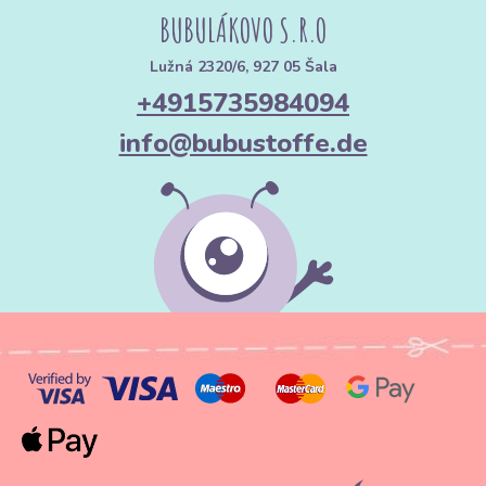
BUBULÁKOVO S.R.O
Lužná 2320/6, 927 05 Šala
+4915735984094
info@bubustoffe.de