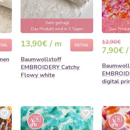
Sehr gefragt
S
Das Produkt wird in 3 Tagen
Das Produk
ausverkauft sein
wenigen Stu
12,90€
13,90€ / m
TAIL
DETAIL
7,90€ /
inen
Baumwollstoff
Baumwolls
EMBROIDERY Catchy
EMBROIDE
Flowy white
digital pri