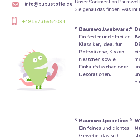
Unser Sortiment an Baumwoll-
info@bubustoffe.de
Sie genau das finden, was Ihr 
+4915735984094
Baumwollwebware:
D
Ein fester und stabiler
B
Klassiker, ideal für
Di
Bettwäsche, Kissen,
ei
Nestchen sowie
mi
Einkaufstaschen oder
un
Dekorationen.
un
di
Baumwollpopeline:
Wa
Ein feines und dichtes
Mu
Gewebe, das sich
st