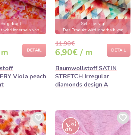
ehr gefragt
Sehr gefragt
t wird innerhalb von
Das Produkt wird innerhalb von
nden ausverkauft sein
wenigen Stunden ausverkauft sein
11,90€
 m
6,90€ / m
DETAIL
DETAIL
toff
Baumwollstoff SATIN
RY Viola peach
STRETCH Irregular
nt
diamonds design A