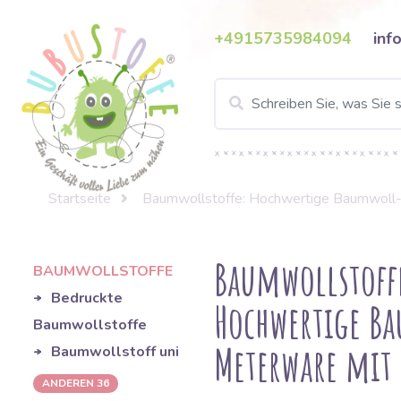
+4915735984094
inf
Startseite
Baumwollstoffe: Hochwertige Baumwoll-M
Baumwollstoff
BAUMWOLLSTOFFE
Bedruckte
Hochwertige B
Baumwollstoffe
Meterware mit 
Baumwollstoff uni
ANDEREN 36