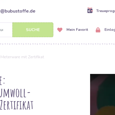
o@bubustoffe.de
Treuepro
SUCHE
Mein Favorit
Einlo
eterware mit Zertifikat
e:
aumwoll-
Zertifikat