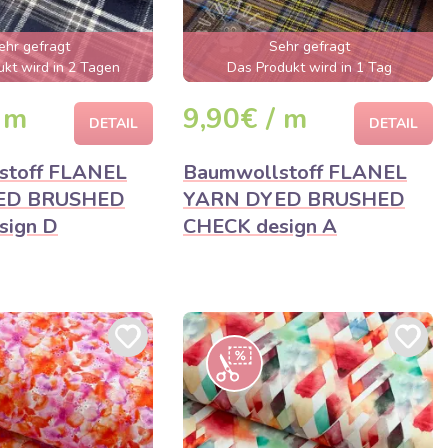
ehr gefragt
Sehr gefragt
kt wird in 2 Tagen
Das Produkt wird in 1 Tag
verkauft sein
ausverkauft sein
 m
9,90€ / m
DETAIL
DETAIL
stoff FLANEL
Baumwollstoff FLANEL
ED BRUSHED
YARN DYED BRUSHED
sign D
CHECK design A