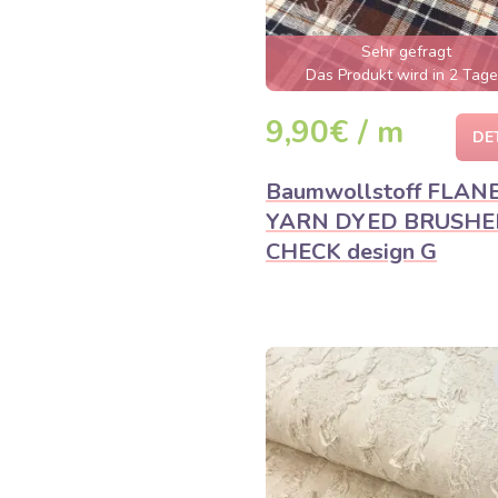
Sehr gefragt
Das Produkt wird in 2 Tag
ausverkauft sein
9,90€ / m
DE
Baumwollstoff FLAN
YARN DYED BRUSHE
CHECK design G