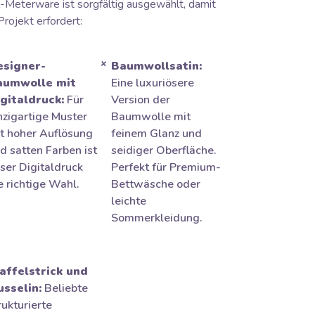
Meterware ist sorgfältig ausgewählt, damit
Projekt erfordert:
esigner-
Baumwollsatin:
aumwolle mit
Eine luxuriösere
gitaldruck:
Für
Version der
nzigartige Muster
Baumwolle mit
t hoher Auflösung
feinem Glanz und
d satten Farben ist
seidiger Oberfläche.
ser Digitaldruck
Perfekt für Premium-
e richtige Wahl.
Bettwäsche oder
leichte
Sommerkleidung.
ffelstrick und
sselin:
Beliebte
rukturierte