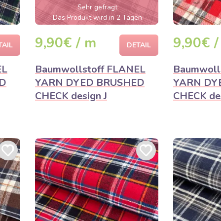
Sehr gefragt
Das Produkt wird in 2 Tagen
ausverkauft sein
9,90€ / m
9,90€ /
TAIL
DETAIL
EL
Baumwollstoff FLANEL
Baumwoll
D
YARN DYED BRUSHED
YARN DY
CHECK design J
CHECK des