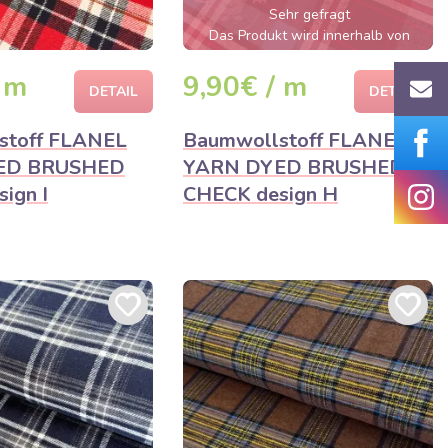
Sehr gefragt
Das Produkt wird innerhalb von
wenigen Stunden ausverkauft sein
 m
9,90€ / m
DETAIL
DETAIL
stoff FLANEL
Baumwollstoff FLANEL
ED BRUSHED
YARN DYED BRUSHED
ign I
CHECK design H