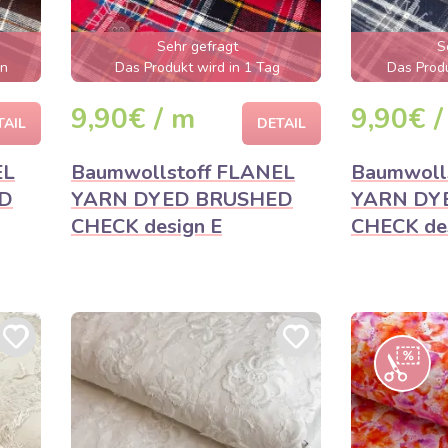
Sehr gefragt
S
en
Das Produkt wird in 1 Tag
Das Produ
ausverkauft sein
aus
9,90€ / m
9,90€ /
TAIL
DETAIL
EL
Baumwollstoff FLANEL
Baumwoll
D
YARN DYED BRUSHED
YARN DY
CHECK design E
CHECK de