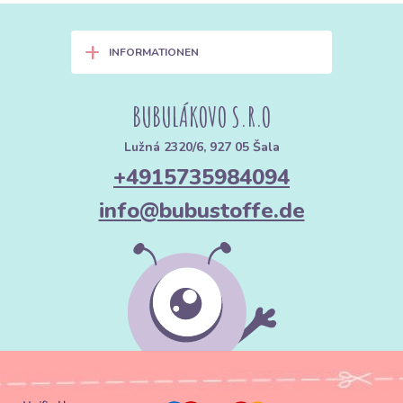
+
INFORMATIONEN
BUBULÁKOVO S.R.O
Lužná 2320/6, 927 05 Šala
+4915735984094
info@bubustoffe.de