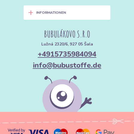
+
INFORMATIONEN
BUBULÁKOVO S.R.O
Lužná 2320/6, 927 05 Šala
+4915735984094
info@bubustoffe.de