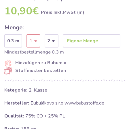
10,90€
Preis Inkl.MwSt (m)
Menge:
0.3 m
1 m
2 m
Mindestbestellmenge 0.3 m
Hinzufügen zu Bubumix
Stoffmuster bestellen
Kategorie:
2. Klasse
Hersteller:
Bubulákovo s.r.o www.bubustoffe.de
Qualität:
75% CO + 25% PL