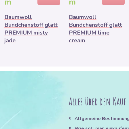
m
m
Baumwoll
Baumwoll
Bündchenstoff glatt
Bündchenstoff glatt
PREMIUM misty
PREMIUM lime
jade
cream
Alles über den Kauf
Allgemeine Bestimmun
e
Wie soll man einkaufen