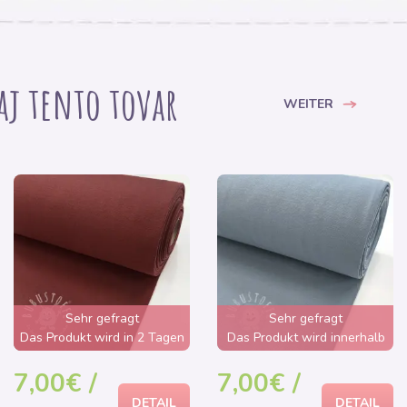
 aj tento tovar
WEITER
Sehr gefragt
Sehr gefragt
Das Produkt wird in 2 Tagen
Das Produkt wird innerhalb
ausverkauft sein
von wenigen Stunden
7,00€ /
7,00€ /
ausverkauft sein
DETAIL
DETAIL