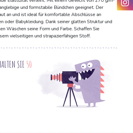
e Elastizität verleiht. Mit einem Gewicht von 270 g/m²
 langlebige und formstabile Bündchen geeignet. Der
ut an und ist ideal für komfortable Abschlüsse an
n oder Babykleidung. Dank seiner glatten Struktur und
elen Wäschen seine Form und Farbe. Schaffen Sie
sem vielseitigen und strapazierfähigen Stoff.
HALTEN SIE
50