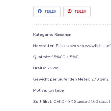
TEILEN
TEILEN
Kategorie:
Bündchen
Hersteller:
Bubulákovo s.r.o www.bubustof
Qualität:
95%CO + 5%EL
Breite:
70 cm
Gewicht per laufenden Meter:
270 g/m2
Motive:
Uni farbe
Zertifikat:
OEKO-TEX Standard 100 class I.