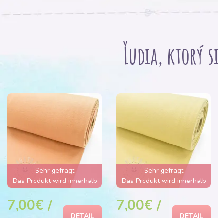
Ľudia, ktorý s
Sehr gefragt
Sehr gefragt
Das Produkt wird innerhalb
Das Produkt wird innerhalb
von wenigen Stunden
von wenigen Stunden
7,00€ /
7,00€ /
ausverkauft sein
ausverkauft sein
DETAIL
DETAIL