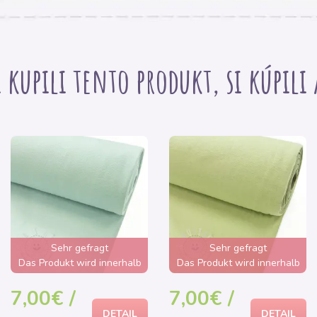
i kupili tento produkt, si kúpili
Sehr gefragt
Sehr gefragt
Das Produkt wird innerhalb
Das Produkt wird innerhalb
von wenigen Stunden
von wenigen Stunden
7,00€ /
7,00€ /
ausverkauft sein
ausverkauft sein
DETAIL
DETAIL