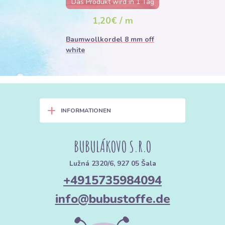
Das Produkt wird in 1 Tag
ausverkauft sein
1,20€ / m
Baumwollkordel 8 mm off
white
+
INFORMATIONEN
BUBULÁKOVO S.R.O
Lužná 2320/6, 927 05 Šala
+4915735984094
info@bubustoffe.de