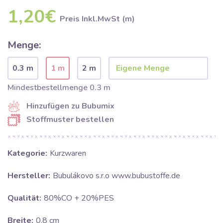
1,20€
Preis Inkl.MwSt (m)
Menge:
0.3 m
1 m
2 m
Mindestbestellmenge 0.3 m
Hinzufügen zu Bubumix
Stoffmuster bestellen
Kategorie:
Kurzwaren
Hersteller:
Bubulákovo s.r.o www.bubustoffe.de
Qualität:
80%CO + 20%PES
Breite:
0.8 cm