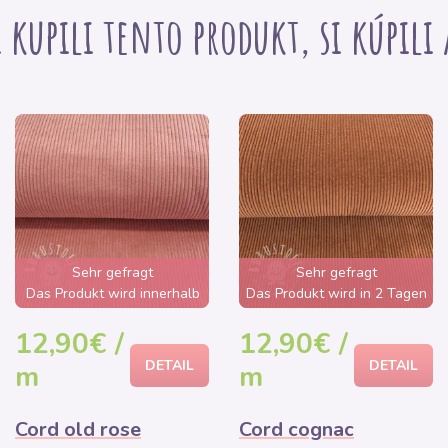
i kupili tento produkt, si kúpili
Sehr gefragt
Sehr gefragt
Das Produkt wird innerhalb
Das Produkt wird in 2 Tagen
von wenigen Stunden
ausverkauft sein
12,90€ /
12,90€ /
ausverkauft sein
DETAIL
DETAIL
m
m
Cord old rose
Cord cognac