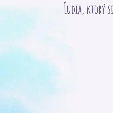
Ľudia, ktorý s