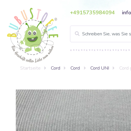
+4915735984094
inf
Startseite
Cord
Cord
Cord UNI
Cord 