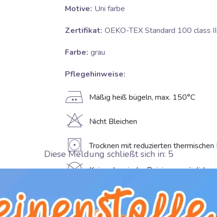
Motive:
Uni farbe
Zertifikat:
OEKO-TEX Standard 100 class II
Farbe:
grau
Pflegehinweise:
E
Mäßig heiß bügeln, max. 150°C
H
Nicht Bleichen
V
Trocknen mit reduzierten thermischen
Diese Meldung schließt sich in:
4
K
Keine chemische Reinigung möglich
g
Waschen bei 30°C