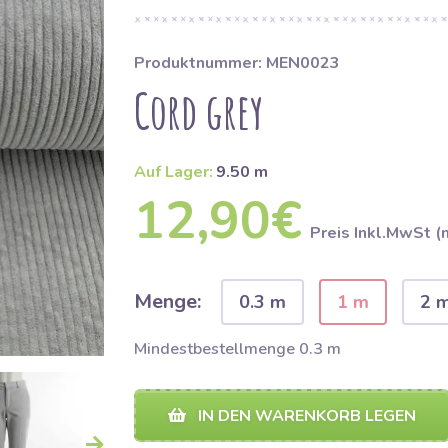
Produktnummer: MEN0023
Cord grey
Auf Lager:
9.50 m
12,90€
Preis Inkl.MwSt (
Menge:
0.3 m
1 m
2 
Mindestbestellmenge 0.3 m
IN DEN WARENKORB LEGEN