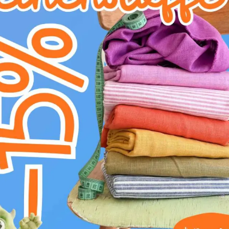
Unser klassischer Cordstoff "Cord grau" ist d
Komfort ausgelegt sind. Dieser uni-farbene
überzeugt durch seine weiche, griffige Haptik
140 cm und einem Gewicht von 280 g/m² ist e
vielfältige Anwendungen. Die charakteristisc
nicht nur optisch ansprechend, sondern auch b
hervorragend für Bekleidung wie Hosen, Jack
Kissenbezüge, Taschen oder Überwürfe ist di
ist der Cordstoff hautfreundlich und pflegelei
verleiht Ihren Nähprojekten eine edle, legere
VORGESCHLAGENE VERWENDUN
Kleiderstoffe
Stoffe für Röcke