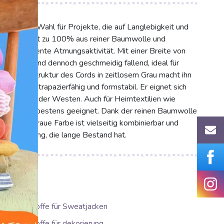
ie perfekte Wahl für Projekte, die auf Langlebigkeit und
 Cord besteht zu 100% aus reiner Baumwolle und
 und exzellente Atmungsaktivität. Mit einer Breite von
r robust und dennoch geschmeidig fallend, ideal für
he Rippenstruktur des Cords in zeitlosem Grau macht ihn
esonders strapazierfähig und formstabil. Er eignet sich
en, Röcke oder Westen. Auch für Heimtextilien wie
eser Stoff bestens geeignet. Dank der reinen Baumwolle
cht. Seine graue Farbe ist vielseitig kombinierbar und
 Ausstrahlung, die lange Bestand hat.
G
Stoffe für Sweatjacken
Stoffe für dekorierung