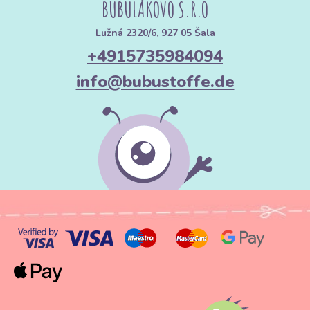
BUBULÁKOVO S.R.O
Lužná 2320/6, 927 05 Šala
+4915735984094
info@bubustoffe.de