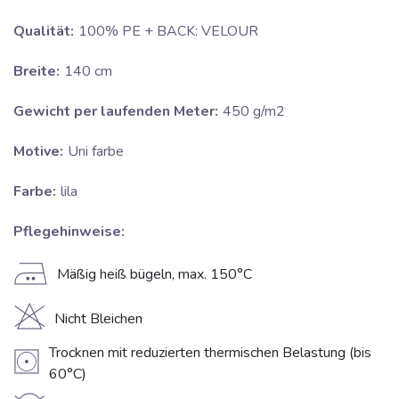
Qualität:
100% PE + BACK: VELOUR
Breite:
140 cm
Gewicht per laufenden Meter:
450 g/m2
Motive:
Uni farbe
Farbe:
lila
Pflegehinweise:
E
Mäßig heiß bügeln, max. 150°C
H
Nicht Bleichen
Trocknen mit reduzierten thermischen Belastung (bis
V
60°C)