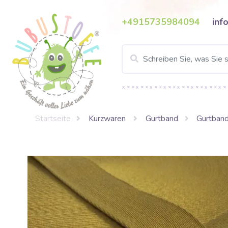
+4915735984094
inf
Startseite
Kurzwaren
Gurtband
Gurtban