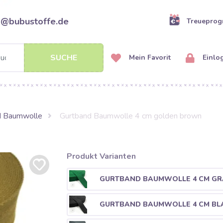
o@bubustoffe.de
Treuepro
SUCHE
Mein Favorit
Einlo
d Baumwolle
Gurtband Baumwolle 4 cm golden brown
Produkt Varianten
GURTBAND BAUMWOLLE 4 CM GR
GURTBAND BAUMWOLLE 4 CM BL