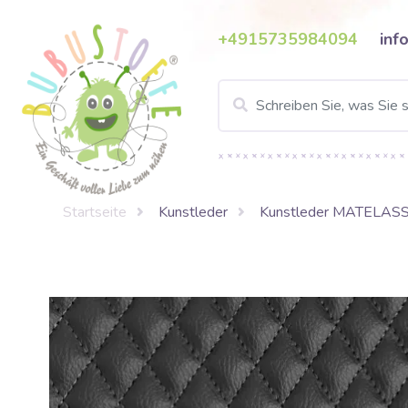
+4915735984094
inf
Startseite
Kunstleder
Kunstleder MATELAS