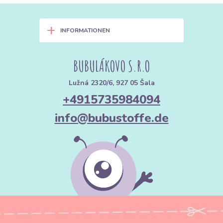
+
INFORMATIONEN
BUBULÁKOVO S.R.O
Lužná 2320/6, 927 05 Šala
+4915735984094
info@bubustoffe.de