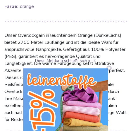
Farbe:
orange
Unser Overlockgarn in leuchtendem Orange (Dunkellachs)
bietet 2700 Meter Lauflänge und ist die ideale Wahl für
anspruchsvolle Nähprojekte. Gefertigt aus 100% Polyester
(PES), garantiert es hervorragende Qualität und
Diese Meldung schließt sich in:
4
Langlebigkeit. Die warme Farbgebung setzt attraktive
Akzente und ergänzt vielfältige Stoffe und Designs perfekt.
Dieses robuste Garn überzeugt durch seine hohe
Reißfestigkeit und Strapazierfähigkeit, ideal für stabile
Overlock- und Coverstichnähte. Es gleitet mühelos durch
Ihre Maschine für ein präzises, sauberes Nahtbild. Dank
exzellenter Farbechtheit bleiben Ihre genähten Textilien
auch nach vielen Wäschen strahlend. Eine zuverlässige Wahl
für Bekleidung, Heimtextilien und kreative Arbeiten.