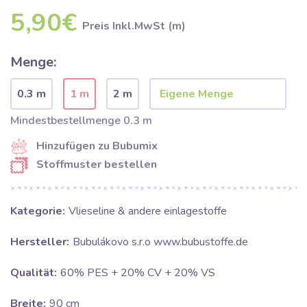
5,90€
Preis Inkl.MwSt (m)
Menge:
0.3 m
1 m
2 m
Mindestbestellmenge 0.3 m
Hinzufügen zu Bubumix
Stoffmuster bestellen
Kategorie:
Vlieseline & andere einlagestoffe
Hersteller:
Bubulákovo s.r.o www.bubustoffe.de
Qualität:
60% PES + 20% CV + 20% VS
Breite:
90 cm