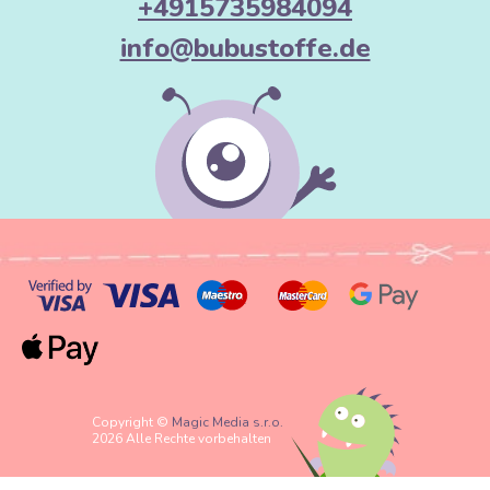
+4915735984094
info@bubustoffe.de
Copyright ©
Magic Media s.r.o.
2026 Alle Rechte vorbehalten