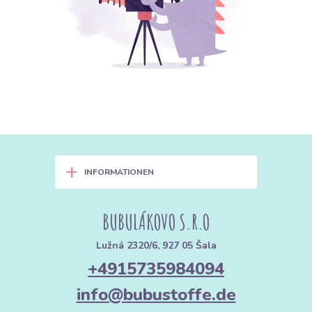
+
INFORMATIONEN
BUBULÁKOVO S.R.O
Lužná 2320/6, 927 05 Šala
+4915735984094
info@bubustoffe.de