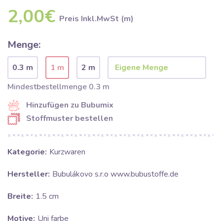
2,00€
Preis Inkl.MwSt (m)
Menge:
0.3 m
1 m
2 m
Mindestbestellmenge 0.3 m
Hinzufügen zu Bubumix
Stoffmuster bestellen
Kategorie:
Kurzwaren
Hersteller:
Bubulákovo s.r.o www.bubustoffe.de
Breite:
1.5 cm
Motive:
Uni farbe