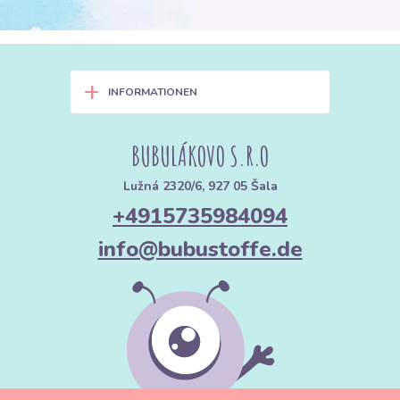
+
INFORMATIONEN
BUBULÁKOVO S.R.O
Lužná 2320/6, 927 05 Šala
+4915735984094
info@bubustoffe.de