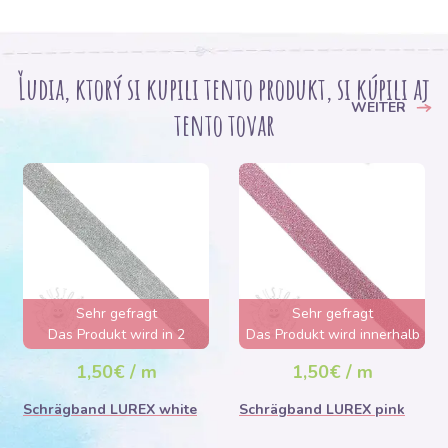
Ľudia, ktorý si kupili tento produkt, si kúpili aj
WEITER
tento tovar
Sehr gefragt
Sehr gefragt
Das Produkt wird in 2
Das Produkt wird innerhalb
Tagen ausverkauft sein
von wenigen Stunden
1,50€ / m
1,50€ / m
ausverkauft sein
Schrägband LUREX white
Schrägband LUREX pink