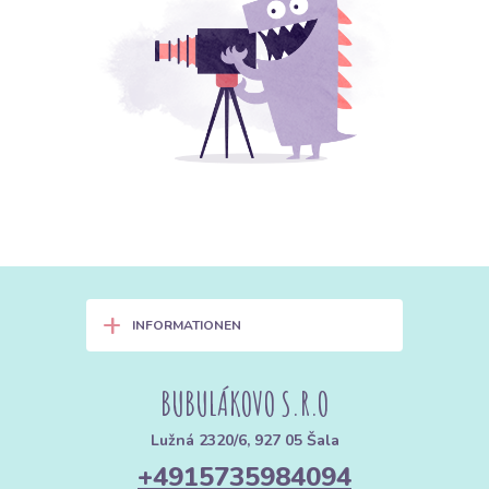
+
INFORMATIONEN
BUBULÁKOVO S.R.O
Lužná 2320/6, 927 05 Šala
+4915735984094