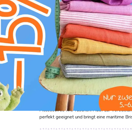
Breite:
1.7 cm
Motive:
Meer
Farbe:
weiss
Das charmante Webband 'Band Anchor white/
jedem Projekt einen frischen, maritimen Touc
die Leichtigkeit des Ozeans ein. Aus 100% Po
Qualität. Polyester steht für außergewöhnlic
herausragende Farbechtheit. Das Band fühlt si
Abnutzung – für langanhaltende Freude an Ihr
das Band vielseitig einsetzbar. Es ist ideal a
Accessoires wie Taschen. Auch zur Veredelun
perfekt geeignet und bringt eine maritime Bri