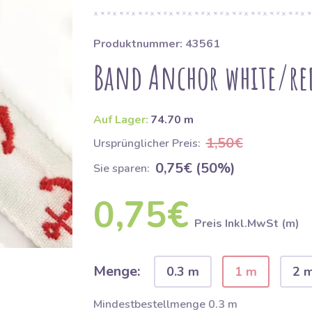
Produktnummer: 43561
Band Anchor white/re
Auf Lager:
74.70 m
1,50€
Ursprünglicher Preis:
0,75€ (50%)
Sie sparen:
0,75€
Preis Inkl.MwSt (m)
Menge:
0.3 m
1 m
2 
Mindestbestellmenge 0.3 m