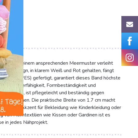
red' mit seinem ansprechenden Meermuster verleiht
h. Das Design, in klarem Weiß und Rot gehalten, fängt
lyester (PES) gefertigt, garantiert dieses Band höchste
he Strapazierfähigkeit, Formbeständigkeit und
ch glatt an, ist pflegeleicht und beständig gegen
en Kreationen. Die praktische Breite von 1.7 cm macht
ls stilvoller Akzent für Bekleidung wie Kinderkleidung oder
g von Heimtextilien wie Kissen oder Gardinen ist es
se in jedes Nähprojekt.