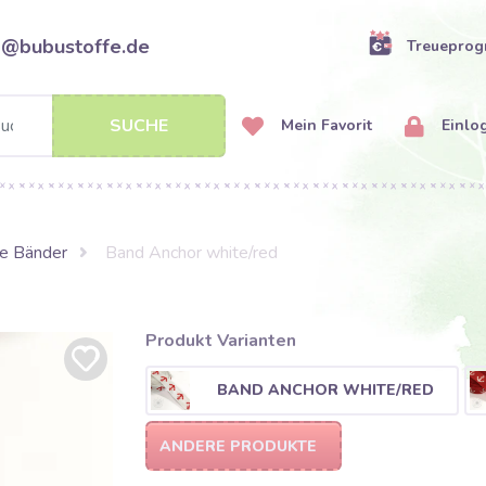
o@bubustoffe.de
Treuepro
SUCHE
Mein Favorit
Einlo
e Bänder
Band Anchor white/red
Produkt Varianten
BAND ANCHOR WHITE/RED
ANDERE PRODUKTE