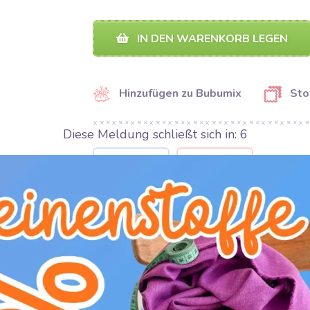
IN DEN WARENKORB LEGEN
Hinzufügen zu Bubumix
Sto
Diese Meldung schließt sich in:
5
TEILEN
TEILEN
Kategorie:
Kurzwaren
Hersteller:
Bubulákovo s.r.o www.bubustof
Qualität:
100%PES