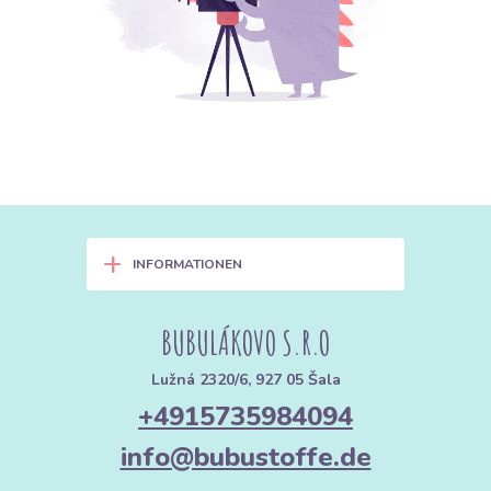
+
INFORMATIONEN
BUBULÁKOVO S.R.O
Lužná 2320/6, 927 05 Šala
+4915735984094
info@bubustoffe.de