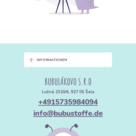
+
INFORMATIONEN
BUBULÁKOVO S.R.O
Lužná 2320/6, 927 05 Šala
+4915735984094
info@bubustoffe.de