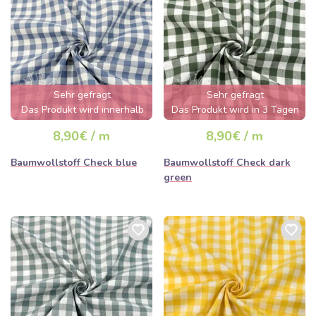
Sehr gefragt
Sehr gefragt
Das Produkt wird innerhalb
Das Produkt wird in 3 Tagen
von wenigen Stunden
ausverkauft sein
8,90€ / m
8,90€ / m
ausverkauft sein
Baumwollstoff Check blue
Baumwollstoff Check dark
green