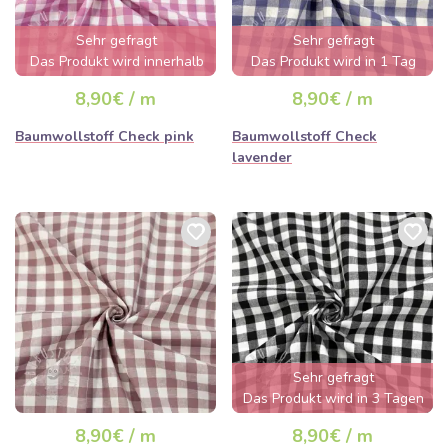
Sehr gefragt
Sehr gefragt
Das Produkt wird innerhalb
Das Produkt wird in 1 Tag
von wenigen Stunden
ausverkauft sein
8,90€ / m
8,90€ / m
ausverkauft sein
Baumwollstoff Check pink
Baumwollstoff Check
lavender
Sehr gefragt
Das Produkt wird in 3 Tagen
ausverkauft sein
8,90€ / m
8,90€ / m