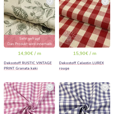
Sehr gefragt
Das Produkt wird innerhalb
von wenigen Stunden
14,90€ / m
15,90€ / m
ausverkauft sein
Dekostoff RUSTIC VINTAGE
Dekostoff Celestin LUREX
PRINT Granata kaki
rouge