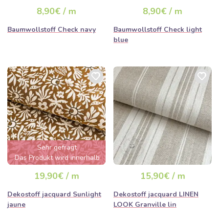
ausverkauft sein
8,90€ / m
8,90€ / m
Baumwollstoff Check navy
Baumwollstoff Check light
blue
Sehr gefragt
Das Produkt wird innerhalb
von wenigen Stunden
19,90€ / m
15,90€ / m
ausverkauft sein
Dekostoff jacquard Sunlight
Dekostoff jacquard LINEN
jaune
LOOK Granville lin