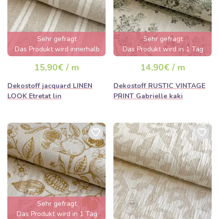
Sehr gefragt
Sehr gefragt
Das Produkt wird innerhalb
Das Produkt wird in 1 Tag
von wenigen Stunden
ausverkauft sein
15,90€ / m
14,90€ / m
ausverkauft sein
Dekostoff jacquard LINEN
Dekostoff RUSTIC VINTAGE
LOOK Etretat lin
PRINT Gabrielle kaki
Sehr gefragt
Das Produkt wird in 1 Tag