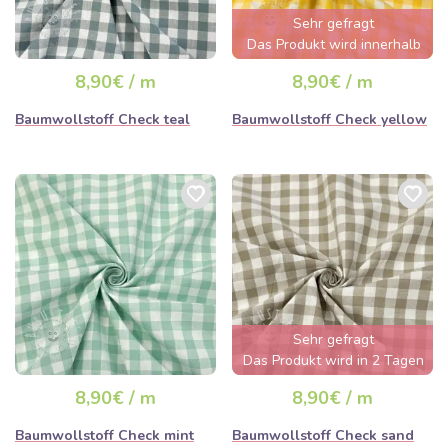
Sehr gefragt
Das Produkt wird innerhalb
von wenigen Stunden
8,90€ / m
8,90€ / m
ausverkauft sein
Baumwollstoff Check teal
Baumwollstoff Check yellow
Sehr gefragt
Das Produkt wird in 2 Tagen
ausverkauft sein
8,90€ / m
8,90€ / m
Baumwollstoff Check mint
Baumwollstoff Check sand