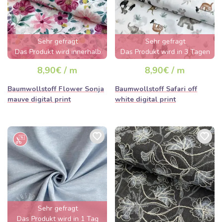
Sehr gefragt
Sehr gefragt
Das Produkt wird innerhalb
Das Produkt wird in 3 Tagen
von wenigen Stunden
ausverkauft sein
8,90€ / m
8,90€ / m
ausverkauft sein
Baumwollstoff Flower Sonja
Baumwollstoff Safari off
mauve digital print
white digital print
Sehr gefragt
Das Produkt wird in 1 Tag