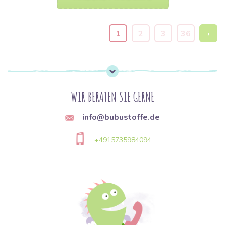
1
2
3
36
›
WIR BERATEN SIE GERNE
info@bubustoffe.de
+4915735984094