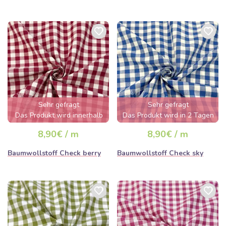
Sehr gefragt
Sehr gefragt
Das Produkt wird innerhalb
Das Produkt wird in 2 Tagen
von wenigen Stunden
ausverkauft sein
8,90€ / m
8,90€ / m
ausverkauft sein
Baumwollstoff Check berry
Baumwollstoff Check sky