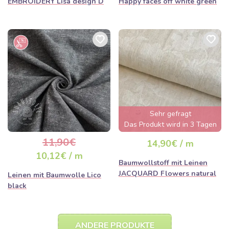
EMBROIDERY Lisa design D
Happy faces off white green
Sehr gefragt
Das Produkt wird in 3 Tagen
ausverkauft sein
11,90€
14,90€ / m
10,12€ / m
Baumwollstoff mit Leinen
JACQUARD Flowers natural
Leinen mit Baumwolle Lico
black
ANDERE PRODUKTE