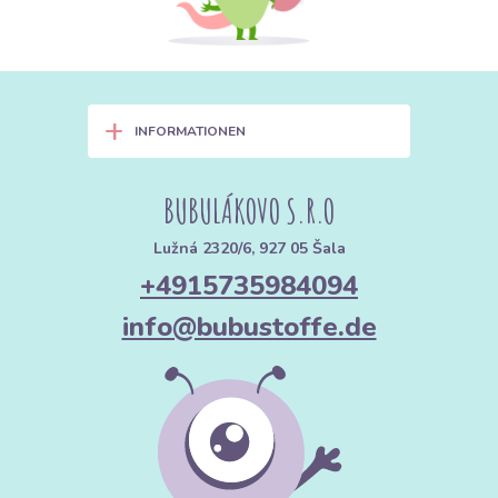
+
INFORMATIONEN
BUBULÁKOVO S.R.O
Lužná 2320/6, 927 05 Šala
+4915735984094
info@bubustoffe.de