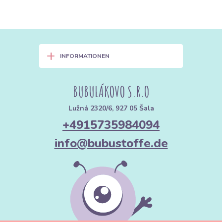
+
INFORMATIONEN
BUBULÁKOVO S.R.O
Lužná 2320/6, 927 05 Šala
+4915735984094
info@bubustoffe.de