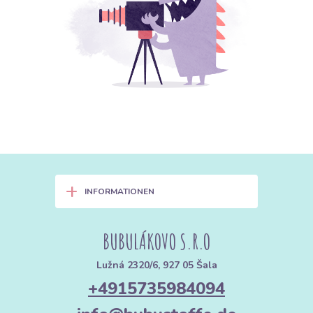
+
INFORMATIONEN
BUBULÁKOVO S.R.O
Lužná 2320/6, 927 05 Šala
+4915735984094