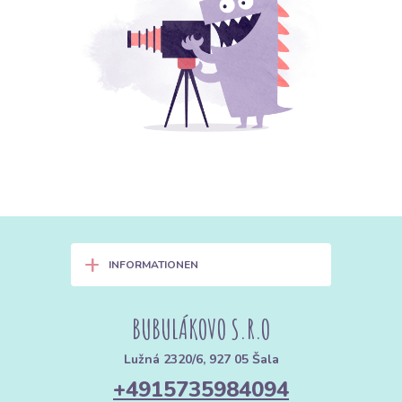
+
INFORMATIONEN
BUBULÁKOVO S.R.O
Lužná 2320/6, 927 05 Šala
+4915735984094