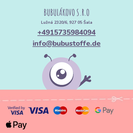
BUBULÁKOVO S.R.O
Lužná 2320/6, 927 05 Šala
+4915735984094
info@bubustoffe.de