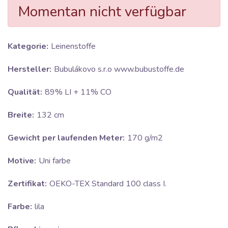
Momentan nicht verfügbar
Kategorie:
Leinenstoffe
Hersteller:
Bubulákovo s.r.o www.bubustoffe.de
Qualität:
89% LI + 11% CO
Breite:
132 cm
Gewicht per laufenden Meter:
170 g/m2
Motive:
Uni farbe
Zertifikat:
OEKO-TEX Standard 100 class I.
Farbe:
lila