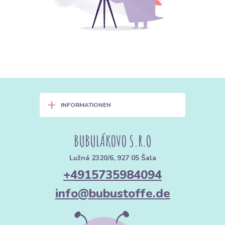
+
INFORMATIONEN
BUBULÁKOVO S.R.O
Lužná 2320/6, 927 05 Šala
+4915735984094
info@bubustoffe.de