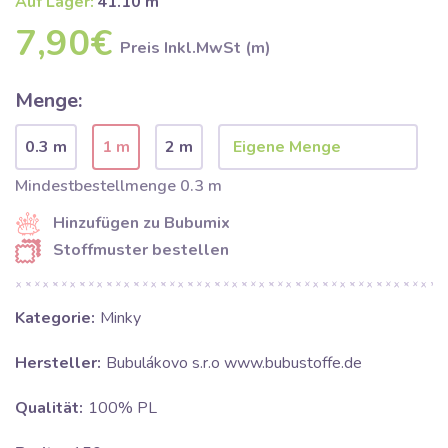
Auf Lager:
41.10 m
7,90€
Preis Inkl.MwSt (m)
Menge:
0.3 m
1 m
2 m
Mindestbestellmenge 0.3 m
Hinzufügen zu Bubumix
Stoffmuster bestellen
Kategorie:
Minky
Hersteller:
Bubulákovo s.r.o www.bubustoffe.de
Qualität:
100% PL