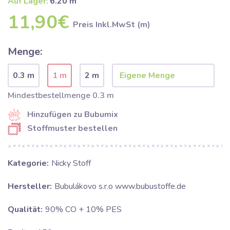
Auf Lager:
6.20 m
11,90€
Preis Inkl.MwSt (m)
Menge:
0.3 m
1 m
2 m
Mindestbestellmenge 0.3 m
Hinzufügen zu Bubumix
Stoffmuster bestellen
Kategorie:
Nicky Stoff
Hersteller:
Bubulákovo s.r.o www.bubustoffe.de
Qualität:
90% CO + 10% PES