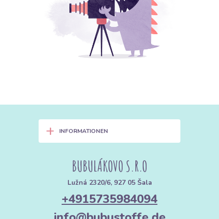
+
INFORMATIONEN
BUBULÁKOVO S.R.O
Lužná 2320/6, 927 05 Šala
+4915735984094
info@bubustoffe.de