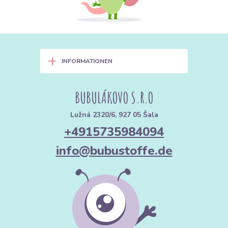
+
INFORMATIONEN
BUBULÁKOVO S.R.O
Lužná 2320/6, 927 05 Šala
+4915735984094
info@bubustoffe.de