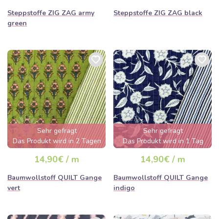
Steppstoffe ZIG ZAG army
Steppstoffe ZIG ZAG black
green
Sehr gefragt
Sehr gefragt
Das Produkt wird in 2 Tagen
Das Produkt wird in 1 Tag
ausverkauft sein
ausverkauft sein
14,90€ / m
14,90€ / m
Baumwollstoff QUILT Gange
Baumwollstoff QUILT Gange
vert
indigo