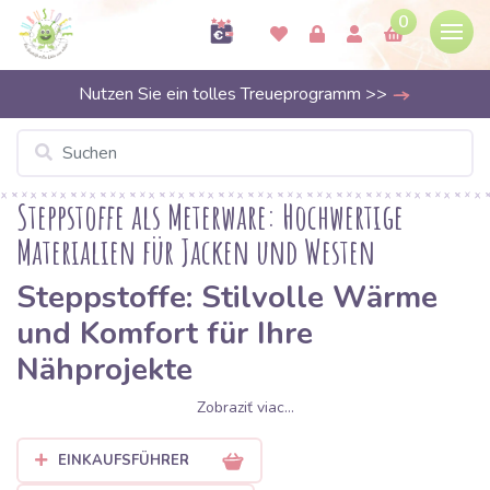
0
Nutzen Sie ein tolles Treueprogramm >>
Steppstoffe als Meterware: Hochwertige
Materialien für Jacken und Westen
Steppstoffe: Stilvolle Wärme
und Komfort für Ihre
Nähprojekte
Zobraziť viac...
Suchen Sie das ideale Material für eine Übergangsjacke, eine
stylische Weste oder wärmende Wohnaccessoires?
Steppstoffe
EINKAUFSFÜHRER
sind die perfekte Wahl, da sie Ästhetik und Funktionalität