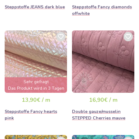
Steppstoffe JEANS dark blue
Steppstoffe Fancy diamonds
offwhite
Sehr gefragt
Das Produkt wird in 3 Tagen
ausverkauft sein
13,90€ / m
16,90€ / m
Steppstoffe Fancy hearts
Double gauze/musselin
pink
STEPPED Cherries mauve