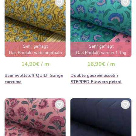
Sehr gefragt
Sehr gefragt
Das Produkt wird innerhalb
Das Produkt wird in 1 Tag
von wenigen Stunden
ausverkauft sein
14,90€ / m
16,90€ / m
ausverkauft sein
Baumwollstoff QUILT Gange
Double gauze/musselin
curcuma
STEPPED Flowers petrol