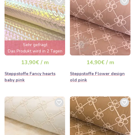
Für Kinder:
Wärmende Fußsäcke für den Kinderwagen,
Kinderjacken oder Spieldecken.
Zuhause:
Stilvolle Tagesdecken, Dekokissen oder
Sitzunterlagen.
Sehr gefragt
Das Produkt wird in 2 Tagen
ausverkauft sein
13,90€ / m
14,90€ / m
Steppstoffe Fancy hearts
Steppstoffe Flower design
baby pink
old pink