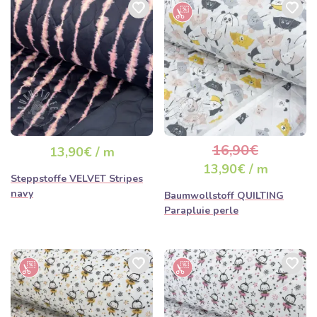
16,90€
13,90€ / m
13,90€ / m
Steppstoffe VELVET Stripes
navy
Baumwollstoff QUILTING
Parapluie perle