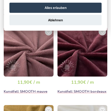
Alles erlauben
Kunstfell Rainbow diagonal
Kunstfell COSY taupe
stripe
Ablehnen
11,90€ / m
11,90€ / m
Kunstfell SMOOTH mauve
Kunstfell SMOOTH bordeaux