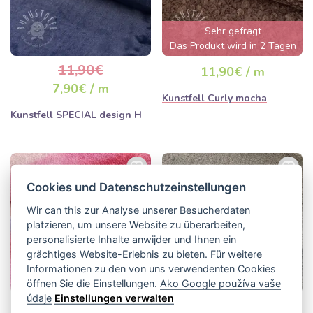
Sehr gefragt
Das Produkt wird in 2 Tagen
ausverkauft sein
11,90€
11,90€ / m
7,90€ / m
Kunstfell Curly mocha
Kunstfell SPECIAL design H
Diese Meldung schließt sich in:
3
Cookies und Datenschutzeinstellungen
Wir can this zur Analyse unserer Besucherdaten
platzieren, um unsere Website zu überarbeiten,
personalisierte Inhalte anwijder und Ihnen ein
grächtiges Website-Erlebnis zu bieten. Für weitere
Informationen zu den von uns verwendenten Cookies
öffnen Sie die Einstellungen.
Ako Google používa vaše
údaje
Einstellungen verwalten
12,90€ / m
12,90€ / m