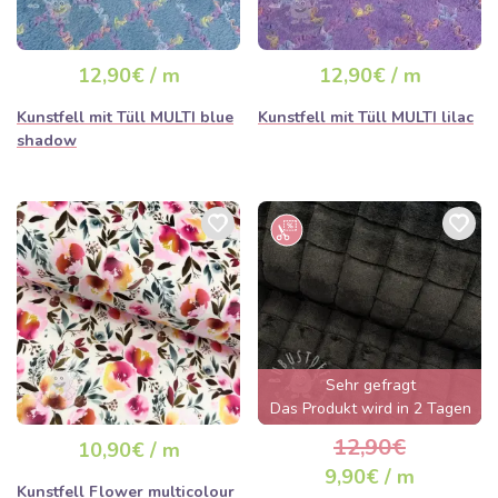
12,90€ / m
12,90€ / m
Kunstfell mit Tüll MULTI blue
Kunstfell mit Tüll MULTI lilac
shadow
Sehr gefragt
Das Produkt wird in 2 Tagen
ausverkauft sein
12,90€
10,90€ / m
9,90€ / m
Kunstfell Flower multicolour