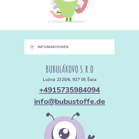
2. Was man aus Kunstfell nähen
kann: Von Mode bis Interior
🧥 Wintergarderobe
+
INFORMATIONEN
Westen und Mäntel:
Eine Pelzweste ist ein zeitloses
Kleidungsstück, das jedes Outfit aufwertet.
BUBULÁKOVO S.R.O
Accessoires:
Kapuzenbesätze, Pelzkragen, Stulpen oder
wärmende Stirnbänder.
Lužná 2320/6, 927 05 Šala
+4915735984094
Bommel:
Kreieren Sie Ihre eigenen Bommel für Mützen, genau
nach Ihren Vorstellungen.
info@bubustoffe.de
🐶 Für unsere vierbeinigen Freunde
Hunde- und Katzenbetten:
Kunstfell ist für das Nähen von
Tierbetten äußerst beliebt. Tiere lieben die Weichheit, die sie an
natürliche Wärme erinnert. Zudem wirken Betten aus unserem
Kunstfell wie moderne Designer-Stücke in Ihrer Wohnung.