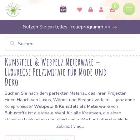
0
Nutzen Sie ein tolles Treueprogramm >>
Kunstfell & Webpelz Meterware –
Luxuriöse Pelzimitate für Mode und
Deko
Suchen Sie nach dem perfekten Material, das Ihren Projekten
einen Hauch von Luxus, Wärme und Eleganz verleiht – ganz ohne
Kompromisse?
Webpelz & Kunstfell als Meterware
von
Bubustoffe ist die ideale Wahl für alle Kreativen, die einen
stilvollen Look lieben und gleichzeitig Wert auf ethische Mode
legen.
Zobraziť viac...
In unserem Sortiment finden Sie eine breite Auswahl an