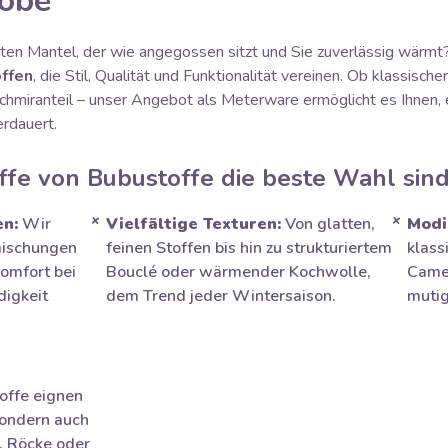
obe
en Mantel, der wie angegossen sitzt und Sie zuverlässig wärmt?
ffen
, die Stil, Qualität und Funktionalität vereinen. Ob klassis
chmiranteil – unser Angebot als Meterware ermöglicht es Ihnen, 
erdauert.
fe von Bubustoffe die beste Wahl sind
en:
Wir
Vielfältige Texturen:
Von glatten,
Modi
mischungen
feinen Stoffen bis hin zu strukturiertem
klass
omfort bei
Bouclé oder wärmender Kochwolle,
Camel
digkeit
dem Trend jeder Wintersaison.
mutig
offe eignen
 sondern auch
, Röcke oder