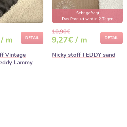
Sehr gefragt
Das Produkt wird in 2 Tagen
ausverkauft sein
10,90€
 / m
9,27€ / m
DETAIL
DETAIL
ff Vintage
Nicky stoff TEDDY sand
eddy Lammy