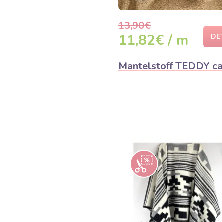
13,90€
11,82€ / m
DE
Mantelstoff TEDDY c