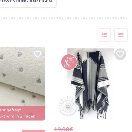
 VERWENDUNG ANZEIGEN
ehr gefragt
kt wird in 2 Tagen
verkauft sein
19,90€