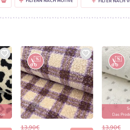
FILTERN NACH MOTIVE
FILTER NACH
S
von
Das Produ
 sein
aus
13,90€
13,90€