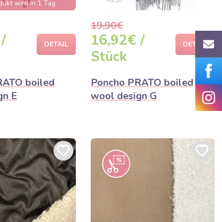
ukt wird in 1 Tag
verkauft sein
19,90€
/
16,92€ /
DETAIL
DETAIL
Stück
RATO boiled
Poncho PRATO boiled
gn E
wool design G