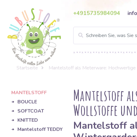
+4915735984094
inf
Startseite
Mantelstoff als Meterware: Hochwertige
Mantelstoff al
MANTELSTOFF
BOUCLE
Wollstoffe un
SOFTCOAT
KNITTED
Mantelstoff a
Mantelstoff TEDDY