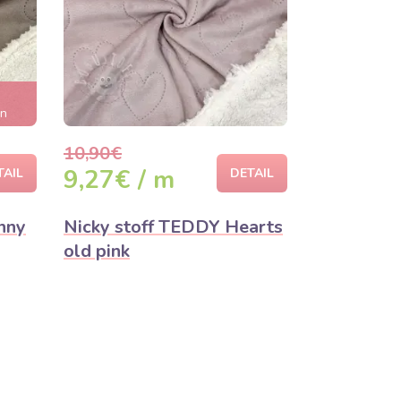
en
10,90€
9,27€ / m
TAIL
DETAIL
nny
Nicky stoff TEDDY Hearts
old pink