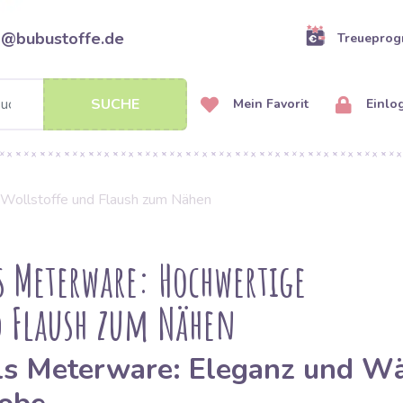
o@bubustoffe.de
Treuepro
SUCHE
Mein Favorit
Einlo
 Wollstoffe und Flaush zum Nähen
s Meterware: Hochwertige
d Flaush zum Nähen
ls Meterware: Eleganz und Wä