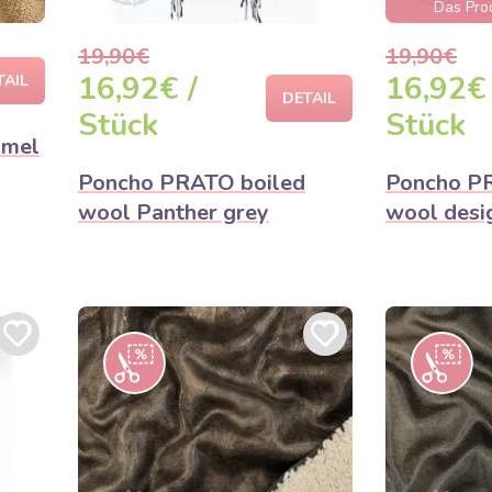
Das Prod
aus
19,90€
19,90€
16,92€ /
16,92€ 
TAIL
DETAIL
Stück
Stück
amel
Poncho PRATO boiled
Poncho P
wool Panther grey
wool desi