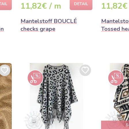
11,82€ / m
11,82€
TAIL
DETAIL
Mantelstoff BOUCLÉ
Mantelst
in
checks grape
Tossed hea
S