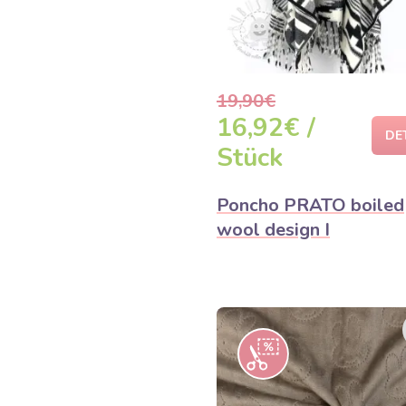
19,90€
16,92€ /
DE
Stück
Poncho PRATO boiled
wool design I