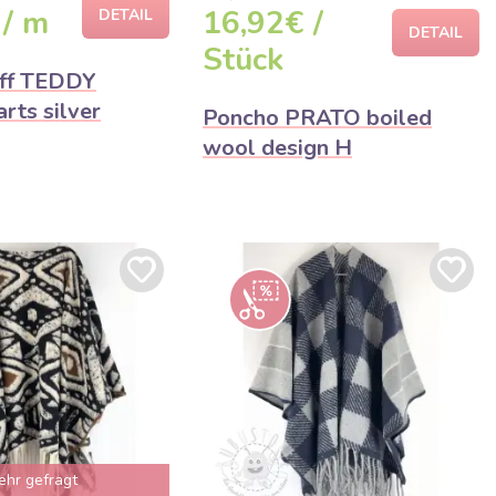
 / m
16,92€ /
DETAIL
DETAIL
Stück
off TEDDY
rts silver
Poncho PRATO boiled
wool design H
ehr gefragt