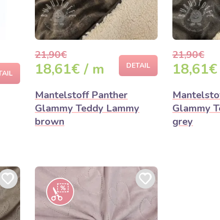
21,90€
21,90€
18,61€ / m
18,61€
DETAIL
TAIL
Mantelstoff Panther
Mantelsto
Glammy Teddy Lammy
Glammy T
brown
grey