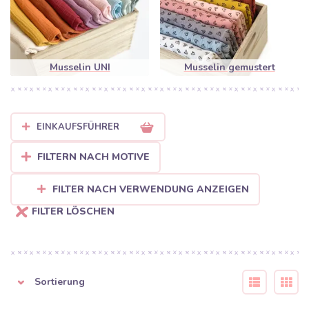
Gaze, die durch unsichtbare Stiche miteinander verbunden sind.
Das Ergebnis ist ein wunderbar weiches, saugfähiges Material,
das besonders sanft zur Haut ist und sich perfekt für Groß und
Klein eignet.
Musselin UNI
Musselin gemustert
Warum Sie Musselin von Bubustoffe
lieben werden:
Überlegene Atmungsaktivität:
Dank der lockeren
EINKAUFSFÜHRER
Webart lässt der Stoff die Haut atmen, was besonders an
heißen Sommertagen ein unschätzbarer Vorteil ist.
FILTERN NACH MOTIVE
FILTER NACH VERWENDUNG ANZEIGEN
Natürlicher Crinkle-Look:
Musselin muss nicht gebügelt
werden! Nach dem Waschen erhält er seine typische, sanft
FILTER LÖSCHEN
strukturierte Optik, die der Kleidung einen stilvollen und
entspannten Look verleiht.
Ideal für Babys:
Mit Oeko-Tex Zertifizierung und seiner
Weichheit ist er die beste Wahl für Mullwindeln,
Sortierung
Pucktücher, Schmusetücher oder leichte Sommer-Sets.