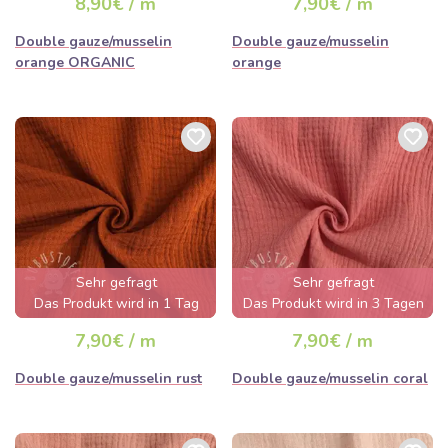
8,90€ / m
7,90€ / m
ausverkauft sein
Double gauze/musselin
Double gauze/musselin
orange ORGANIC
orange
Sehr gefragt
Sehr gefragt
Das Produkt wird in 1 Tag
Das Produkt wird in 3 Tagen
ausverkauft sein
ausverkauft sein
7,90€ / m
7,90€ / m
Double gauze/musselin rust
Double gauze/musselin coral