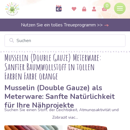
0
Nutzen Sie ein tolles Treueprogramm >>
Musselin (Double Gauze) Meterware:
Sanfter Baumwollstoff in tollen
Farben Farbe orange
Musselin (Double Gauze) als
Meterware: Sanfte Natürlichkeit
für Ihre Nähprojekte
Suchen Sie einen Stoff, der Leichtigkeit, Atmungsaktivität und
einen natürlichen Look vereint?
Musselin
, auch bekannt als
Zobraziť viac...
Double Gauze
, ist einer der absoluten Bestseller bei Bubustoffe.
Dieser Stoff aus 100% Baumwolle besteht aus zwei Lagen feiner