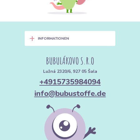
Temperaturregulierend:
Die offene Webart lässt die Luft frei
zirkulieren. Im Sommer kühlt er angenehm, im Winter speichert er
die Körperwärme.
Wird mit jeder Wäsche weicher:
Je öfter Sie Musselin
+
INFORMATIONEN
waschen, desto weicher und bauschiger wird er.
Bügelfrei:
Die natürliche Textur des Musselins ist sein größter
Vorteil. Nach dem Waschen lässt man ihn am besten einfach an
BUBULÁKOVO S.R.O
der Luft trocknen.
Lužná 2320/6, 927 05 Šala
+4915735984094
2. Was man aus Musselin nähen
kann: Von Baby bis Business
info@bubustoffe.de
👶 Für die Kleinsten (Must-have Erstausstattung)
Windeln und Badetücher:
Dank der hohen Saugfähigkeit und
Weichheit ideal für die empfindliche Babyhaut.
Pucksäcke und Schmusetücher:
Musselin vermittelt ein Gefühl