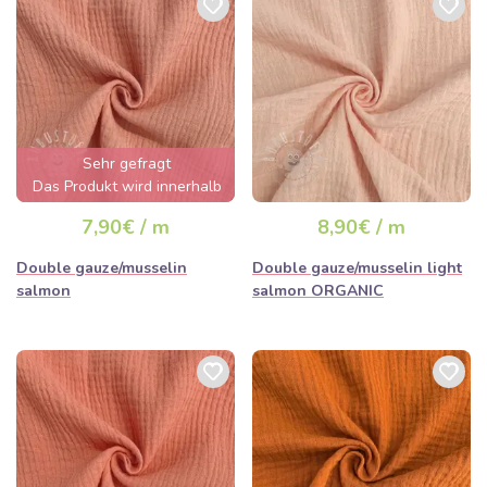
Sehr gefragt
Das Produkt wird innerhalb
von wenigen Stunden
7,90€ / m
8,90€ / m
ausverkauft sein
Double gauze/musselin
Double gauze/musselin light
salmon
salmon ORGANIC