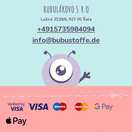
BUBULÁKOVO S.R.O
Lužná 2320/6, 927 05 Šala
+4915735984094
info@bubustoffe.de