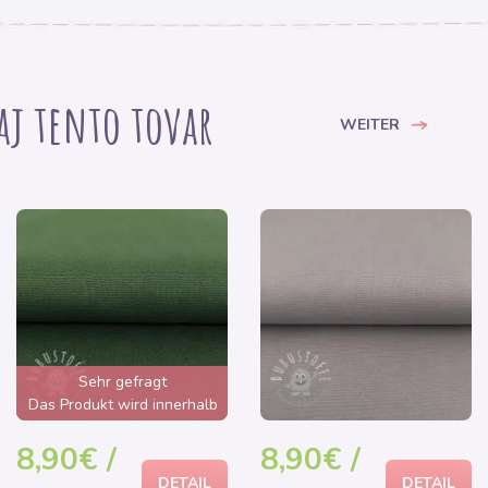
 aj tento tovar
WEITER
Sehr gefragt
Das Produkt wird innerhalb
von wenigen Stunden
8,90€ /
8,90€ /
ausverkauft sein
DETAIL
DETAIL