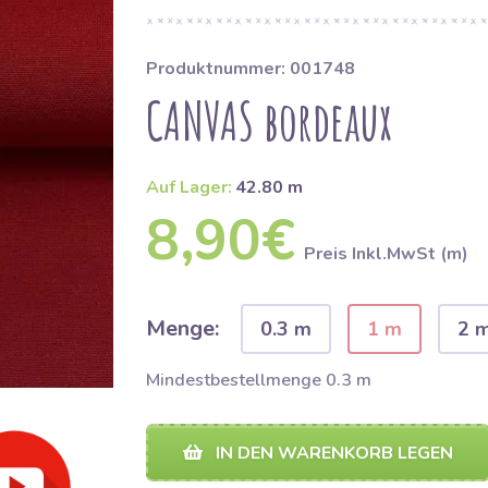
Produktnummer: 001748
CANVAS bordeaux
Auf Lager:
42.80 m
8,90€
Preis Inkl.MwSt (m)
Menge:
0.3 m
1 m
2 
Mindestbestellmenge 0.3 m
IN DEN WARENKORB LEGEN