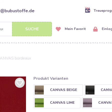
o@bubustoffe.de
Treuepro
SUCHE
Mein Favorit
Einlo
ANVAS bordeaux
Produkt Varianten
CANVAS BEIGE
CANV
CANVAS LIME
CANVAS