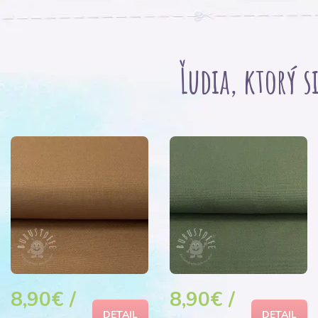
Ľudia, ktorý s
8,90€ /
8,90€ /
DETAIL
DETAIL