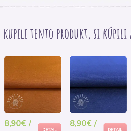
i kupili tento produkt, si kúpili
8,90€ /
8,90€ /
DETAIL
DETAIL