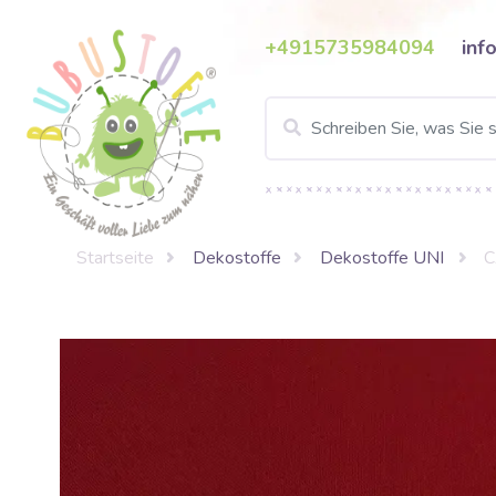
+4915735984094
inf
Startseite
Dekostoffe
Dekostoffe UNI
C