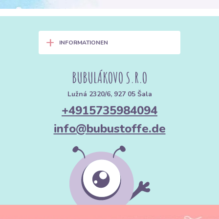
+
INFORMATIONEN
BUBULÁKOVO S.R.O
Lužná 2320/6, 927 05 Šala
+4915735984094
info@bubustoffe.de