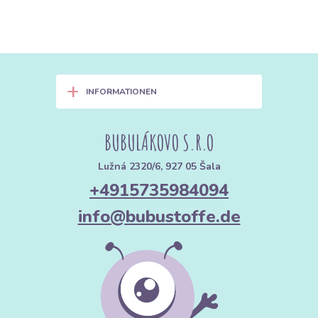
+
INFORMATIONEN
BUBULÁKOVO S.R.O
Lužná 2320/6, 927 05 Šala
+4915735984094
info@bubustoffe.de