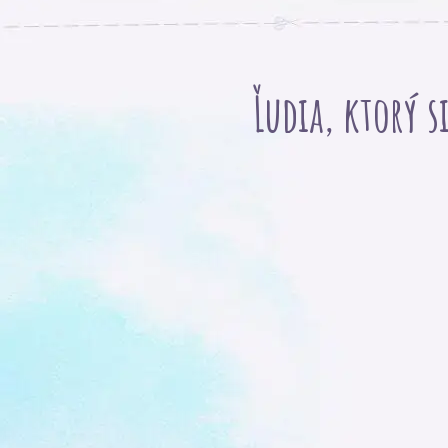
Ľudia, ktorý s