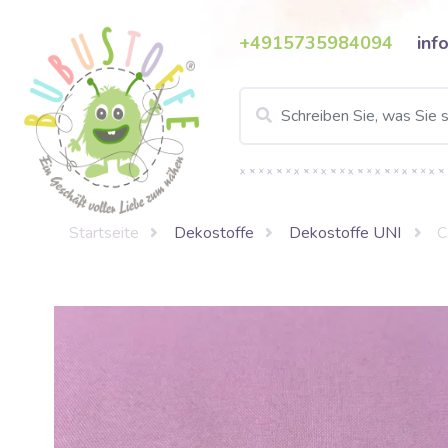
+4915735984094
inf
Startseite
Dekostoffe
Dekostoffe UNI
C