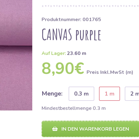
Produktnummer: 001765
CANVAS purple
Auf Lager:
23.60 m
8,90€
Preis Inkl.MwSt (m)
Menge:
0.3 m
1 m
2 
Mindestbestellmenge 0.3 m
IN DEN WARENKORB LEGEN