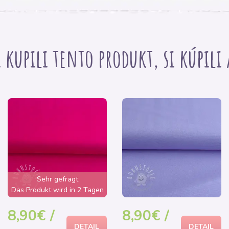
i kupili tento produkt, si kúpili
Sehr gefragt
Das Produkt wird in 2 Tagen
ausverkauft sein
8,90€ /
8,90€ /
DETAIL
DETAIL