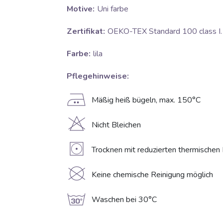
Motive:
Uni farbe
Zertifikat:
OEKO-TEX Standard 100 class I.
Farbe:
lila
Pflegehinweise:
E
Mäßig heiß bügeln, max. 150°C
H
Nicht Bleichen
V
Trocknen mit reduzierten thermischen
K
Keine chemische Reinigung möglich
g
Waschen bei 30°C