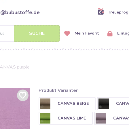
o@bubustoffe.de
Treuepro
SUCHE
Mein Favorit
Einlo
ANVAS purple
Produkt Varianten
CANVAS BEIGE
CANV
CANVAS LIME
CANVAS