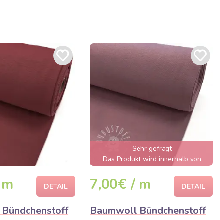
Sehr gefragt
Das Produkt wird innerhalb von
wenigen Stunden ausverkauft sein
 m
7,00€ / m
DETAIL
DETAIL
Bündchenstoff
Baumwoll Bündchenstoff