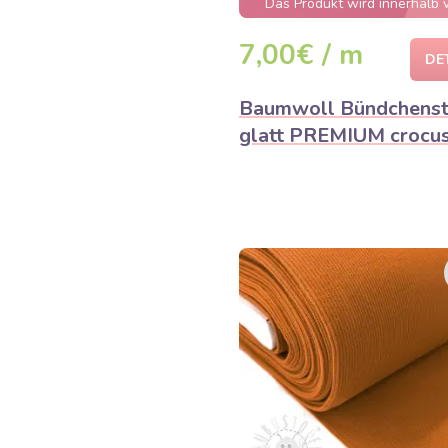
Das Produkt wird innerhalb 
wenigen Stunden ausverkauft
7,00€ / m
DE
Baumwoll Bündchenst
glatt PREMIUM crocu