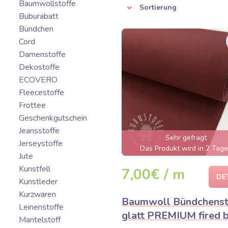
Baumwollstoffe
Sortierung
Buburabatt
Bündchen
Cord
Damenstoffe
Dekostoffe
ECOVERO
Fleecestoffe
Frottee
Geschenkgutschein
Jeansstoffe
Sehr gefragt
Jerseystoffe
Das Produkt wird in 2 Tag
Jute
ausverkauft sein
Kunstfell
7,00€ / m
DE
Kunstleder
Kurzwaren
Baumwoll Bündchenst
Leinenstoffe
glatt PREMIUM fired b
Mantelstoff