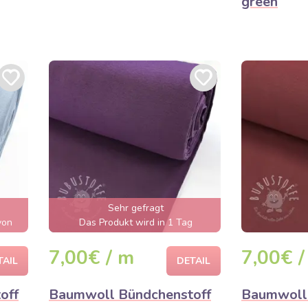
green
Sehr gefragt
von
Das Produkt wird in 1 Tag
 sein
ausverkauft sein
7,00€ / m
7,00€ /
TAIL
DETAIL
off
Baumwoll Bündchenstoff
Baumwoll 