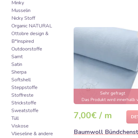
Minky
Musselin
Nicky Stoff
Organic NATURAL
Ottobre design &
B*Inspired
Outdoorstoffe
Samt
Satin
Sherpa
Softshell
Steppstoffe
Sehr gefragt
Stoffreste
Das Produkt wird innerhalb 
Strickstoffe
wenigen Stunden ausverkauft
Sweatstoffe
7,00€ / m
DE
Tüll
Viskose
Baumwoll Bündchenst
Vlieseline & andere