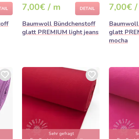
7,00€ / m
7,00€ /
TAIL
DETAIL
off
Baumwoll Bündchenstoff
Baumwoll 
glatt PREMIUM light jeans
glatt PRE
mocha
Sehr gefragt
S