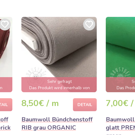
Sehr gefragt
S
en
Das Produkt wird innerhalb von
Das Produ
wenigen Stunden ausverkauft sein
aus
8,50€ / m
7,00€ /
TAIL
DETAIL
off
Baumwoll Bündchenstoff
Baumwoll 
rick
RIB grau ORGANIC
glatt PRE