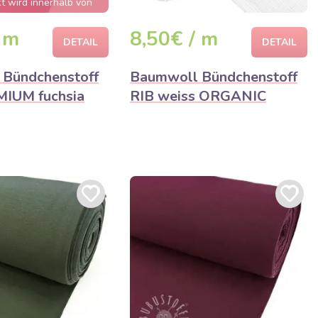
t wird innerhalb von
nden ausverkauft sein
 m
8,50€ / m
DETAIL
DETAIL
Bündchenstoff
Baumwoll Bündchenstoff
MIUM fuchsia
RIB weiss ORGANIC