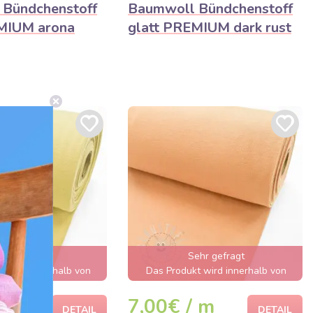
Bündchenstoff
Baumwoll Bündchenstoff
MIUM arona
glatt PREMIUM dark rust
ehr gefragt
Sehr gefragt
t wird innerhalb von
Das Produkt wird innerhalb von
nden ausverkauft sein
wenigen Stunden ausverkauft sein
 m
7,00€ / m
DETAIL
DETAIL