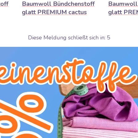
off
Baumwoll Bündchenstoff
Baumwoll 
glatt PREMIUM cactus
glatt PRE
Diese Meldung schließt sich in:
4
Sehr gefragt
S
von
Das Produkt wird innerhalb von
Das Produk
 sein
wenigen Stunden ausverkauft sein
wenigen Stu
7,00€ / m
7,00€ /
TAIL
DETAIL