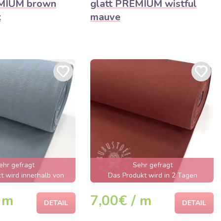
EMIUM brown
glatt PREMIUM wistful
k
mauve
ehr gefragt
Sehr gefragt
t wird innerhalb von
Das Produkt wird in 2 Tagen
nden ausverkauft sein
ausverkauft sein
 m
7,00€ / m
DETAIL
DETAIL