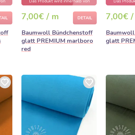
von
Das Produkt wird innerhalb von
Das Produk
 sein
wenigen Stunden ausverkauft sein
wenigen Stu
7,00€ / m
7,00€ /
TAIL
DETAIL
off
Baumwoll Bündchenstoff
Baumwoll 
s
glatt PREMIUM marlboro
glatt PRE
red