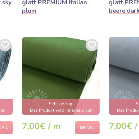
 sky
glatt PREMIUM italian
glatt PR
plum
beere dar
Sehr gefragt
S
von
Das Produkt wird innerhalb von
Das Produk
 sein
wenigen Stunden ausverkauft sein
wenigen Stu
7,00€ / m
7,00€ /
TAIL
DETAIL