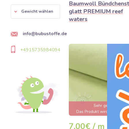
Baumwoll Bündchenst
glatt PREMIUM reef
Gewicht wählen
waters
info@bubustoffe.de
+4915735984094
Sehr gefragt
Das Produkt wird innerhalb 
wenigen Stunden ausverkauft
7,00€ / m
DE