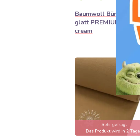
Baumwoll Bündchenst
glatt PREMIUM lime
cream
Sehr gefragt
Das Produkt wird in 2 Tag
ausverkauft sein