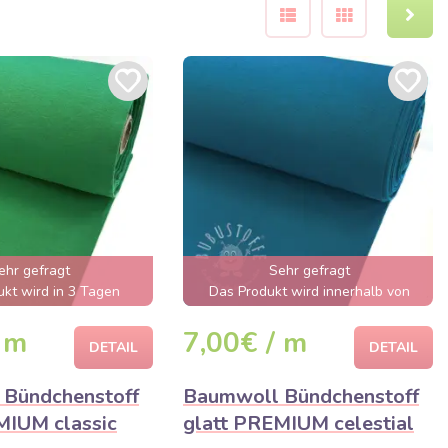
ehr gefragt
Sehr gefragt
kt wird in 3 Tagen
Das Produkt wird innerhalb von
verkauft sein
wenigen Stunden ausverkauft sein
 m
7,00€ / m
DETAIL
DETAIL
Bündchenstoff
Baumwoll Bündchenstoff
MIUM classic
glatt PREMIUM celestial