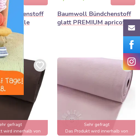
Bündchenstoff
Baumwoll Bündchenstoff
MIUM pale
glatt PREMIUM apricot ice
ehr gefragt
Sehr gefragt
t wird innerhalb von
Das Produkt wird innerhalb von
nden ausverkauft sein
wenigen Stunden ausverkauft sein