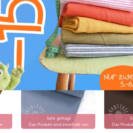
off
Baumwoll Bündchenstoff
Baumwoll 
glatt PREMIUM misty jade
glatt PRE
banana
Sehr gefragt
S
en
Das Produkt wird innerhalb von
Das Produk
wenigen Stunden ausverkauft sein
wenigen Stu