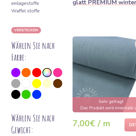
glatt PREMIUM winter
einlagestoffe
Waffel stoffe
VERSTECKEN
Wählen Sie nach
Farbe:
Sehr gefragt
Das Produkt wird innerhalb 
wenigen Stunden ausverkauft
Wählen Sie nach
7,00€ / m
DE
Gewicht: